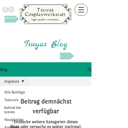
Newsletter
Tsuyas Blog
Blog abonnieren
Blog
Angebote
Alle Beiträge
Beitrag demnächst
Tutorials
behind the
verfügbar
scenes
Neuigkeiten
Entdecke weitere Kategorien dieses
Blogs oder versuche es später nochmal.
Angebote